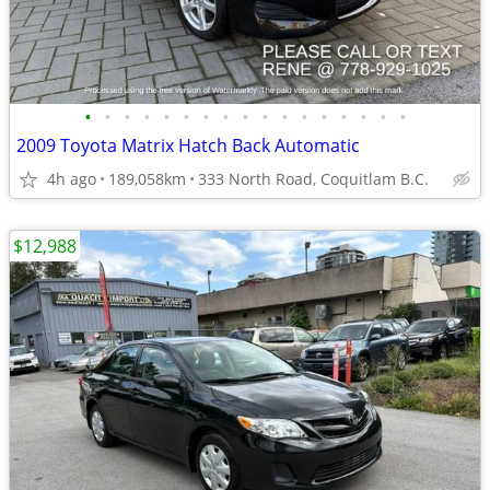
•
•
•
•
•
•
•
•
•
•
•
•
•
•
•
•
•
2009 Toyota Matrix Hatch Back Automatic
4h ago
189,058km
333 North Road, Coquitlam B.C.
$12,988