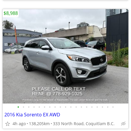
$8,988
•
•
•
•
•
•
•
•
•
•
•
•
•
•
•
•
•
•
•
2016 Kia Sorento EX AWD
4h ago
138,205km
333 North Road, Coquitlam B.C.