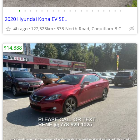
•
•
•
•
•
•
•
•
•
•
•
•
•
•
•
•
•
•
•
2020 Hyundai Kona EV SEL
4h ago
122,323km
333 North Road, Coquitlam B.C.
$14,888