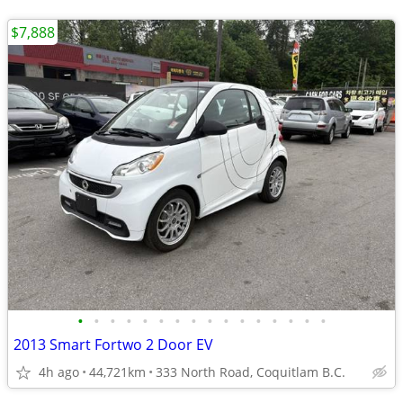
$7,888
•
•
•
•
•
•
•
•
•
•
•
•
•
•
•
•
2013 Smart Fortwo 2 Door EV
4h ago
44,721km
333 North Road, Coquitlam B.C.