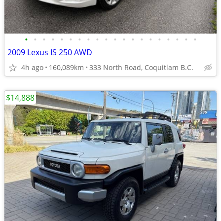
•
•
•
•
•
•
•
•
•
•
•
•
•
•
•
•
•
•
•
•
2009 Lexus IS 250 AWD
4h ago
160,089km
333 North Road, Coquitlam B.C.
$14,888