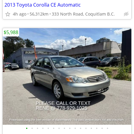
2013 Toyota Corolla CE Automatic
4h ago
56,312km
333 North Road, Coquitlam B.C.
$5,988
•
•
•
•
•
•
•
•
•
•
•
•
•
•
•
•