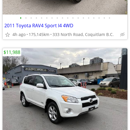
•
•
•
•
•
•
•
•
•
•
•
•
•
•
•
•
•
•
2011 Toyota RAV4 Sport I4 4WD
4h ago
175,145km
333 North Road, Coquitlam B.C.
$11,988