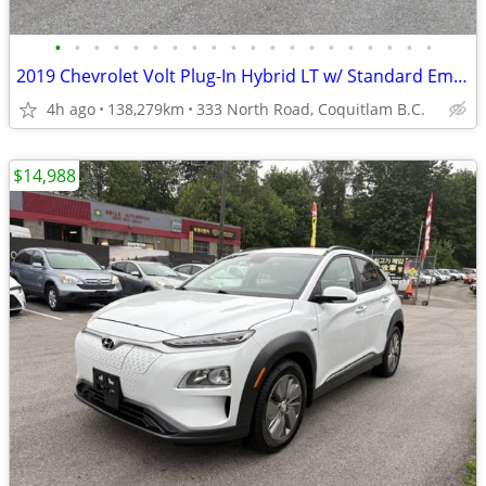
•
•
•
•
•
•
•
•
•
•
•
•
•
•
•
•
•
•
•
•
2019 Chevrolet Volt Plug-In Hybrid LT w/ Standard Emission Package
4h ago
138,279km
333 North Road, Coquitlam B.C.
$14,988