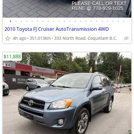
•
•
•
•
•
•
•
•
•
•
•
•
•
•
•
•
•
•
•
•
•
•
2010 Toyota FJ Cruiser AutoTransmission 4WD
4h ago
351,013km
333 North Road, Coquitlam B.C.
$11,888