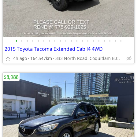
•
•
•
•
•
•
•
•
•
•
•
•
•
•
•
•
•
•
•
•
2015 Toyota Tacoma Extended Cab I4 4WD
4h ago
164,547km
333 North Road, Coquitlam B.C.
$8,988