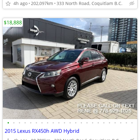
4h ago
202,097km
333 North Road, Coquitlam B.C.
$18,888
•
•
•
•
•
•
•
•
•
•
•
•
•
•
•
•
•
•
•
•
•
•
•
2015 Lexus RX450h AWD Hybrid