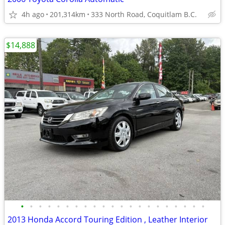
4h ago
201,314km
333 North Road, Coquitlam B.C.
$14,888
•
•
•
•
•
•
•
•
•
•
•
•
•
•
•
•
•
•
•
•
•
2013 Honda Accord Touring Edition , Leather Interior