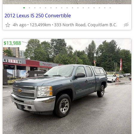
•
•
•
•
•
•
•
•
•
•
•
•
•
•
•
•
•
2012 Lexus IS 250 Convertible
4h ago
123,499km
333 North Road, Coquitlam B.C.
$13,988