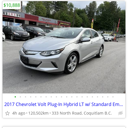
$10,888
•
•
•
•
•
•
•
•
•
•
•
•
•
•
•
•
•
•
•
•
2017 Chevrolet Volt Plug-In Hybrid LT w/ Standard Emission Package
4h ago
120,502km
333 North Road, Coquitlam B.C.