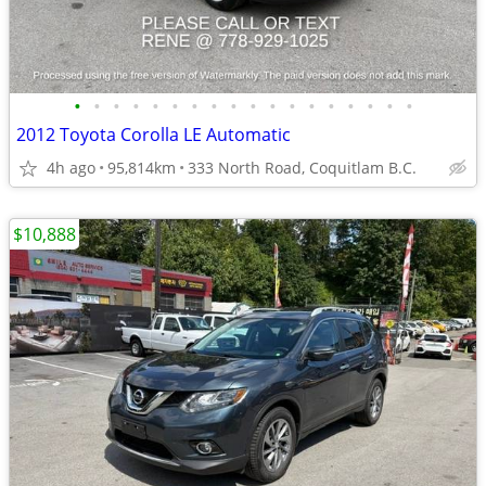
•
•
•
•
•
•
•
•
•
•
•
•
•
•
•
•
•
•
2012 Toyota Corolla LE Automatic
4h ago
95,814km
333 North Road, Coquitlam B.C.
$10,888