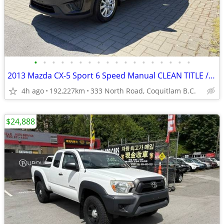
•
•
•
•
•
•
•
•
•
•
•
•
•
•
•
•
•
•
2013 Mazda CX-5 Sport 6 Speed Manual CLEAN TITLE / ONE OWNER
4h ago
192,227km
333 North Road, Coquitlam B.C.
$24,888