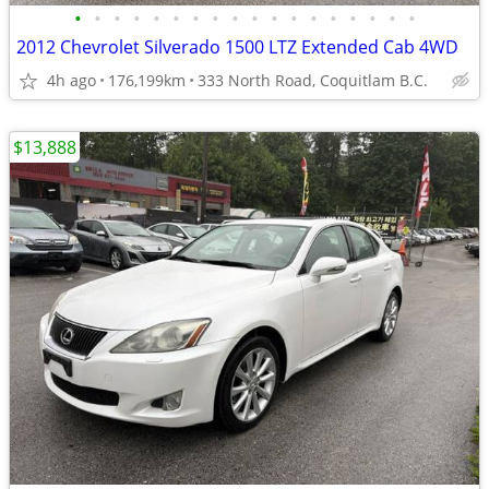
•
•
•
•
•
•
•
•
•
•
•
•
•
•
•
•
•
•
2012 Chevrolet Silverado 1500 LTZ Extended Cab 4WD
4h ago
176,199km
333 North Road, Coquitlam B.C.
$13,888