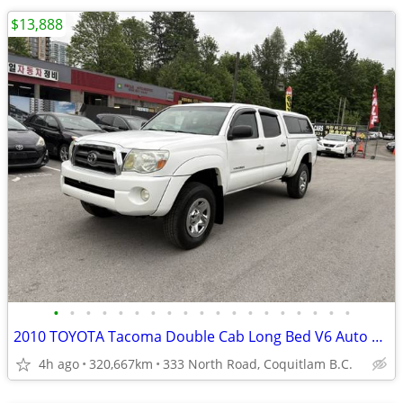
$13,888
•
•
•
•
•
•
•
•
•
•
•
•
•
•
•
•
•
•
•
2010 TOYOTA Tacoma Double Cab Long Bed V6 Auto 4WD
4h ago
320,667km
333 North Road, Coquitlam B.C.