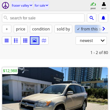
fraser valley
for sale
post
acct
+
price
condition
sold by
✓ from this seller
newest
1 - 2
of 80
$12,988