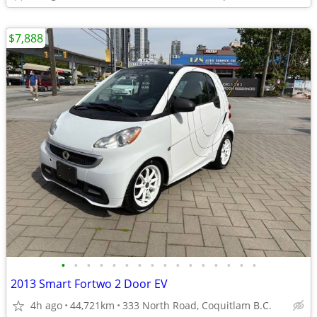
$7,888
•
•
•
•
•
•
•
•
•
•
•
•
•
•
•
•
2013 Smart Fortwo 2 Door EV
4h ago
44,721km
333 North Road, Coquitlam B.C.