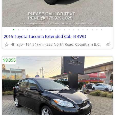
•
•
•
•
•
•
•
•
•
•
•
•
•
•
•
•
•
•
•
•
2015 Toyota Tacoma Extended Cab I4 4WD
4h ago
164,547km
333 North Road, Coquitlam B.C.
$9,995