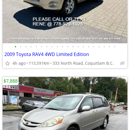
•
•
•
•
•
•
•
•
•
•
•
•
•
•
•
•
•
•
•
•
2009 Toyota RAV4 4WD Limited Edition
4h ago
115,591km
333 North Road, Coquitlam B.C.
$7,888