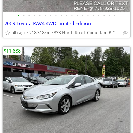
•
•
•
•
•
•
•
•
•
•
•
•
•
•
•
•
•
•
•
2009 Toyota RAV4 4WD Limited Edition
4h ago
218,318km
333 North Road, Coquitlam B.C.
$11,888