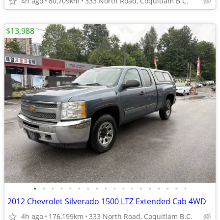
4h ago
80,709km
333 North Road, Coquitlam B.C.
$13,988
•
•
•
•
•
•
•
•
•
•
•
•
•
•
•
•
•
•
2012 Chevrolet Silverado 1500 LTZ Extended Cab 4WD
4h ago
176,199km
333 North Road, Coquitlam B.C.