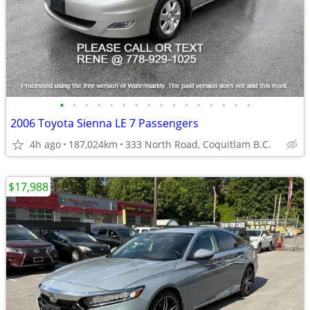
•
•
•
•
•
•
•
•
•
•
•
•
•
•
•
•
2006 Toyota Sienna LE 7 Passengers
4h ago
187,024km
333 North Road, Coquitlam B.C.
$17,988