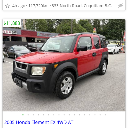
4h ago
117,720km
333 North Road, Coquitlam B.C.
$11,888
•
•
•
•
•
•
•
•
•
•
•
•
•
•
•
•
•
2005 Honda Element EX 4WD AT