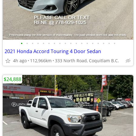
•
•
•
•
•
•
•
•
•
•
•
•
•
•
•
•
•
•
2021 Honda Accord Touring 4 Door Sedan
4h ago
112,966km
333 North Road, Coquitlam B.C.
$24,888