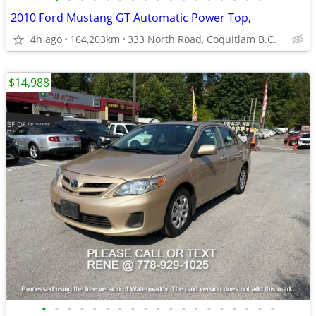
2010 Ford Mustang GT Automatic Power Top,
4h ago
164,203km
333 North Road, Coquitlam B.C.
$14,988
•
•
•
•
•
•
•
•
•
•
•
•
•
•
•
•
•
•
•