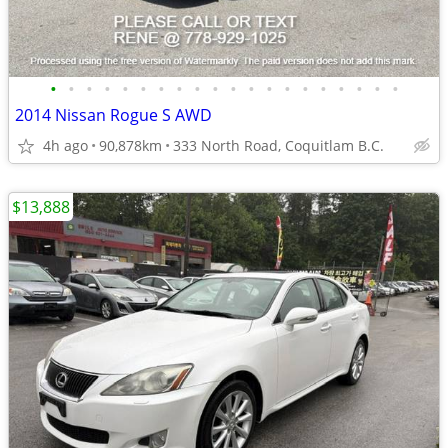
•
•
•
•
•
•
•
•
•
•
•
•
•
•
•
•
•
•
•
•
2014 Nissan Rogue S AWD
4h ago
90,878km
333 North Road, Coquitlam B.C.
$13,888