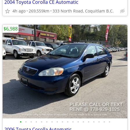
2004 Toyota Corolla CE Automatic
4h ago
269,559km
333 North Road, Coquitlam B.C.
$6,988
•
•
•
•
•
•
•
•
•
•
•
•
•
•
•
•
•
•
2006 Toyota Corolla Automatic