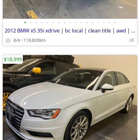
•
•
•
•
•
•
•
•
•
•
•
•
•
•
•
•
•
2012 BMW x5 35i xdrive | bc local | clean title | awd | mint
8/4
118,800km
$18,999