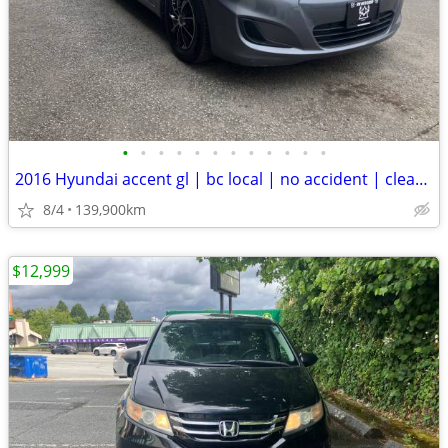
•
•
•
•
•
•
•
•
•
•
•
•
2016 Hyundai accent gl | bc local | no accident | clean title
8/4
139,900km
$12,999