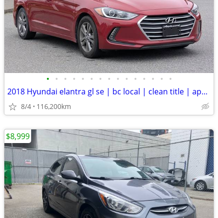
•
•
•
•
•
•
•
•
•
•
•
•
•
•
•
2018 Hyundai elantra gl se | bc local | clean title | apple carplay
8/4
116,200km
$8,999