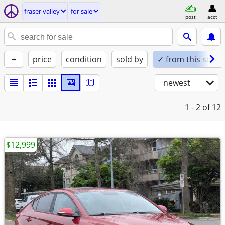
fraser valley
for sale
post
acct
+
price
condition
sold by
✓ from this seller
newest
1 - 2
of 12
$12,999