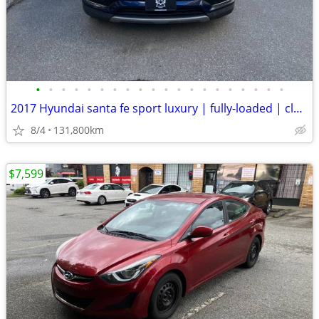
•
•
•
•
•
•
•
•
•
•
•
•
•
•
•
•
•
•
•
•
2017 Hyundai santa fe sport luxury | fully-loaded | clean title | awd
8/4
131,800km
$7,599