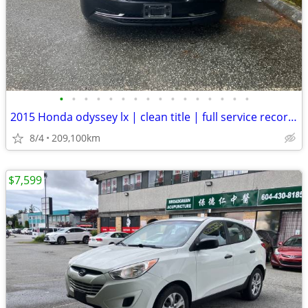
•
•
•
•
•
•
•
•
•
•
•
•
•
•
•
•
2015 Honda odyssey lx | clean title | full service records
8/4
209,100km
$7,599