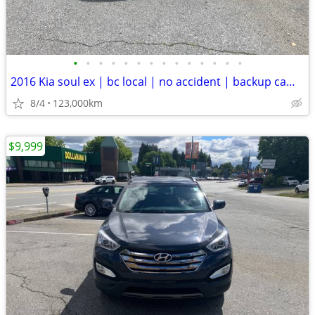
•
•
•
•
•
•
•
•
•
•
•
•
•
•
2016 Kia soul ex | bc local | no accident | backup camera
8/4
123,000km
$9,999