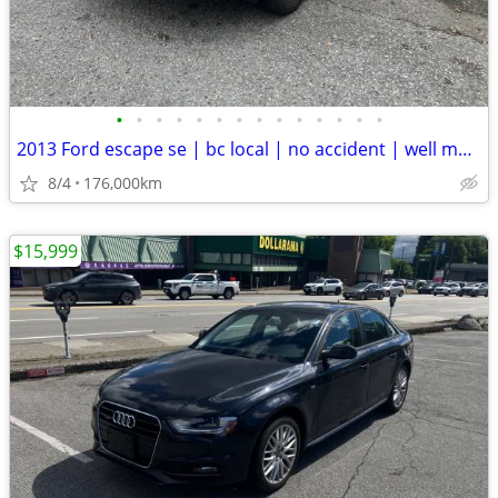
•
•
•
•
•
•
•
•
•
•
•
•
•
•
2013 Ford escape se | bc local | no accident | well maintained
8/4
176,000km
$15,999