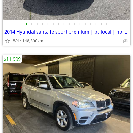
•
•
•
•
•
•
•
•
•
•
•
•
•
•
•
•
2014 Hyundai santa fe sport premium | bc local | no accident | clean
8/4
148,300km
$11,999