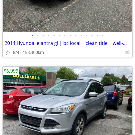
•
•
•
•
•
•
•
•
•
•
•
•
•
•
2014 Hyundai elantra gl | bc local | clean title | well-maintained
8/4
158,300km
$6,999