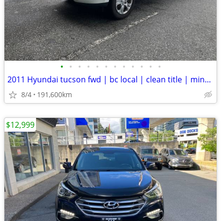
•
•
•
•
•
•
•
•
•
•
•
•
2011 Hyundai tucson fwd | bc local | clean title | mint condition
8/4
191,600km
$12,999