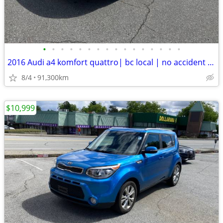
•
•
•
•
•
•
•
•
•
•
•
•
•
•
•
•
2016 Audi a4 komfort quattro| bc local | no accident | s-line | low km
8/4
91,300km
$10,999