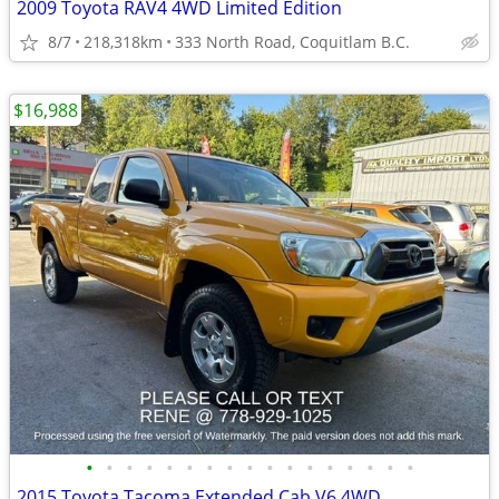
2009 Toyota RAV4 4WD Limited Edition
8/7
218,318km
333 North Road, Coquitlam B.C.
$16,988
•
•
•
•
•
•
•
•
•
•
•
•
•
•
•
•
•
2015 Toyota Tacoma Extended Cab V6 4WD