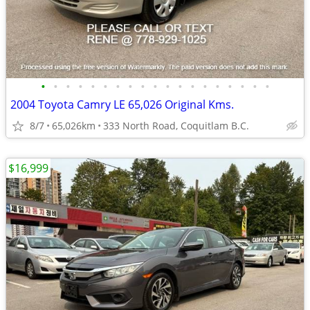
•
•
•
•
•
•
•
•
•
•
•
•
•
•
•
•
•
•
•
2004 Toyota Camry LE 65,026 Original Kms.
8/7
65,026km
333 North Road, Coquitlam B.C.
$16,999