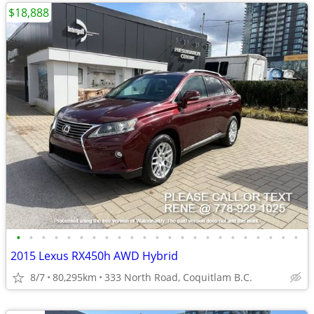
$18,888
•
•
•
•
•
•
•
•
•
•
•
•
•
•
•
•
•
•
•
•
•
•
•
2015 Lexus RX450h AWD Hybrid
8/7
80,295km
333 North Road, Coquitlam B.C.