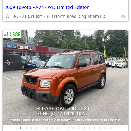
2009 Toyota RAV4 4WD Limited Edition
8/7
218,318km
333 North Road, Coquitlam B.C.
$11,988
•
•
•
•
•
•
•
•
•
•
•
•
•
•
•
•
•
•