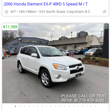
2006 Honda Element EX-P 4WD 5 Speed M / T
8/7
189,198km
333 North Road, Coquitlam B.C.
$11,988
•
•
•
•
•
•
•
•
•
•
•
•
•
•
•
•
•
•
•