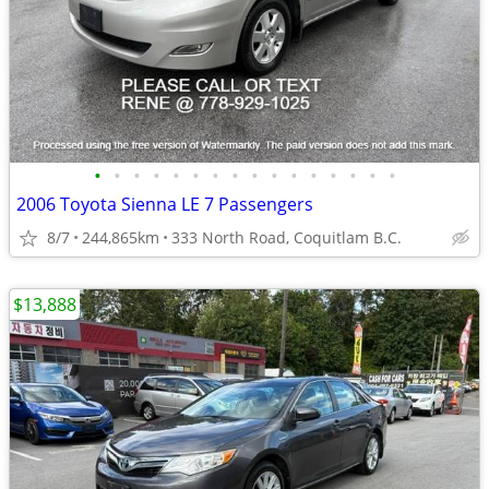
•
•
•
•
•
•
•
•
•
•
•
•
•
•
•
•
2006 Toyota Sienna LE 7 Passengers
8/7
244,865km
333 North Road, Coquitlam B.C.
$13,888