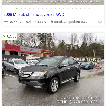
•
•
•
•
•
•
•
•
•
•
•
•
•
•
•
•
•
•
2008 Mitsubishi Endeavor SE AWD,
8/7
276,182km
333 North Road, Coquitlam B.C.
$10,988