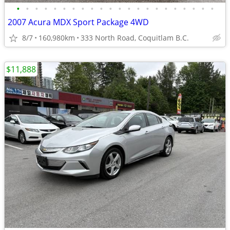
•
•
•
•
•
•
•
•
•
•
•
•
•
•
•
•
•
•
•
•
•
•
2007 Acura MDX Sport Package 4WD
8/7
160,980km
333 North Road, Coquitlam B.C.
$11,888