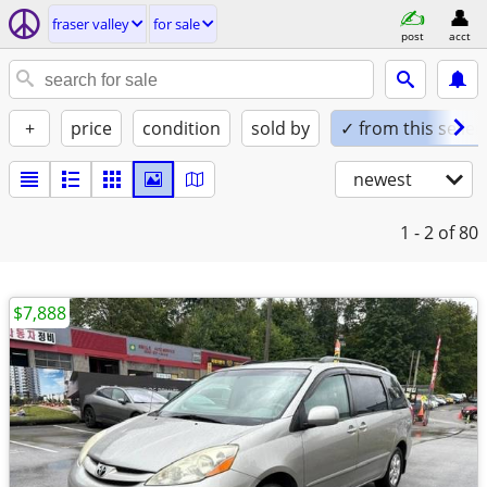
fraser valley
for sale
post
acct
+
price
condition
sold by
✓ from this seller
newest
1 - 2
of 80
$7,888