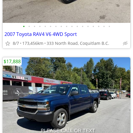
•
•
•
•
•
•
•
•
•
•
•
•
•
•
•
•
•
2007 Toyota RAV4 V6 4WD Sport
8/7
173,456km
333 North Road, Coquitlam B.C.
$17,888