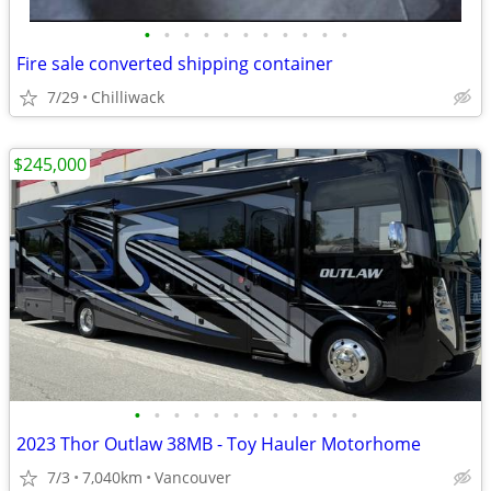
•
•
•
•
•
•
•
•
•
•
•
Fire sale converted shipping container
7/29
Chilliwack
$245,000
•
•
•
•
•
•
•
•
•
•
•
•
2023 Thor Outlaw 38MB - Toy Hauler Motorhome
7/3
7,040km
Vancouver