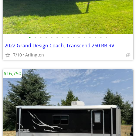
•
•
•
•
•
•
•
•
•
•
•
•
•
•
•
2022 Grand Design Coach, Transcend 260 RB RV
7/10
Arlington
$16,750