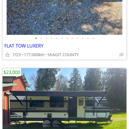
•
•
•
•
•
•
•
•
•
•
•
•
FLAT TOW LUXERY
7/23
177,000km
SKAGIT COUNTY
$23,000