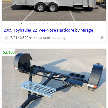
•
•
•
•
•
•
•
•
•
•
•
•
•
•
•
•
2009 Toyhauler 22’ Vee-Nose Hardcore by Mirage
7/21
2,500km
snohomish county
$2,100