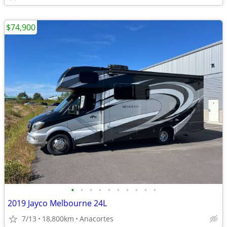
$74,900
•
•
•
•
•
•
•
•
•
•
2019 Jayco Melbourne 24L
7/13
18,800km
Anacortes