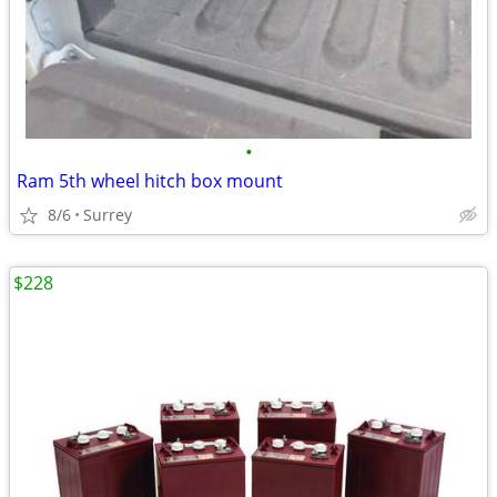
•
Ram 5th wheel hitch box mount
8/6
Surrey
$228