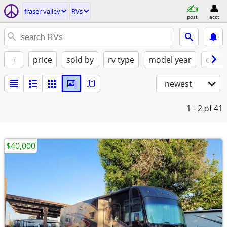
fraser valley
RVs
post
acct
+
price
sold by
rv type
model year
condi
newest
1 - 2
of 41
$40,000