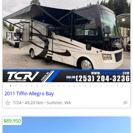
•
•
•
•
•
•
•
•
•
•
•
•
•
•
•
•
•
•
•
•
•
•
2011 Tiffin Allegro Bay
7/24
49,201km
Sumner, WA
$89,950