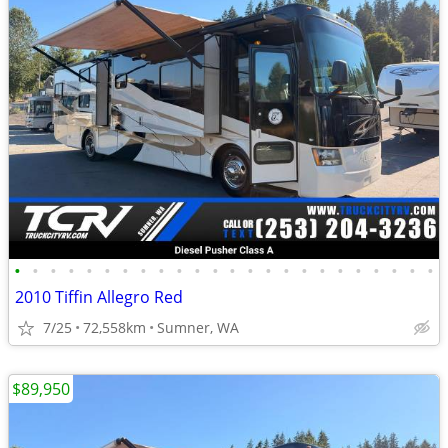
•
•
•
•
•
•
•
•
•
•
•
•
•
•
•
•
•
•
•
•
•
•
•
•
2010 Tiffin Allegro Red
7/25
72,558km
Sumner, WA
$89,950