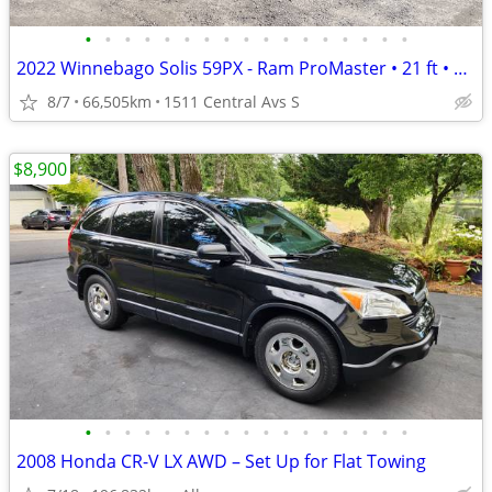
•
•
•
•
•
•
•
•
•
•
•
•
•
•
•
•
•
2022 Winnebago Solis 59PX - Ram ProMaster • 21 ft • Gasoline
8/7
66,505km
1511 Central Avs S
$8,900
•
•
•
•
•
•
•
•
•
•
•
•
•
•
•
•
•
2008 Honda CR-V LX AWD – Set Up for Flat Towing