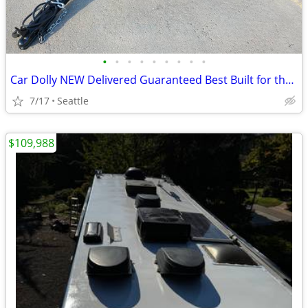
•
•
•
•
•
•
•
•
•
Car Dolly NEW Delivered Guaranteed Best Built for the Money in U.S.!
7/17
Seattle
$109,988