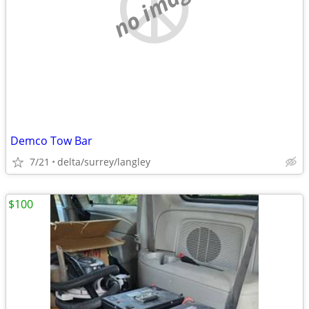
no image
Demco Tow Bar
7/21
delta/surrey/langley
$100