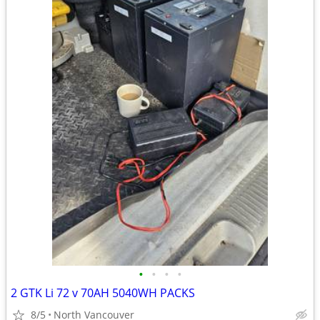
•
•
•
•
2 GTK Li 72 v 70AH 5040WH PACKS
8/5
North Vancouver