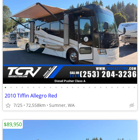
•
•
•
•
•
•
•
•
•
•
•
•
•
•
•
•
•
•
•
•
•
•
•
•
2010 Tiffin Allegro Red
7/25
72,558km
Sumner, WA
$89,950