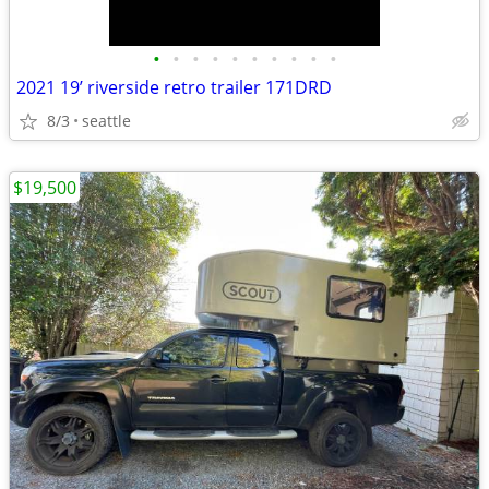
•
•
•
•
•
•
•
•
•
•
2021 19’ riverside retro trailer 171DRD
8/3
seattle
$19,500