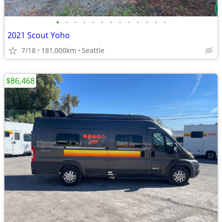
•
•
•
•
•
•
•
•
•
•
•
•
•
2021 Scout Yoho
7/18
181,000km
Seattle
$86,468