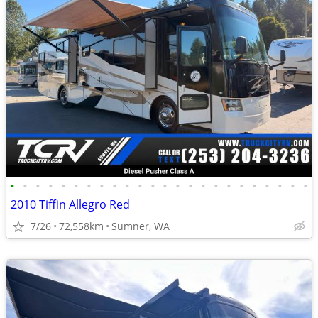
•
•
•
•
•
•
•
•
•
•
•
•
•
•
•
•
•
•
•
•
•
•
•
•
2010 Tiffin Allegro Red
7/26
72,558km
Sumner, WA