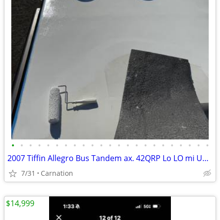
•
•
•
•
•
•
•
•
•
•
•
•
•
•
•
•
•
•
•
•
•
•
•
2007 Tiffin Allegro Bus Tandem ax. 42QRP Lo LO mi Updated!
7/31
Carnation
$14,999