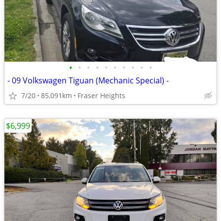
•
•
•
•
•
•
•
•
•
•
- 09 Volkswagen Tiguan (Mechanic Special) -
7/20
85,091km
Fraser Heights
$6,999