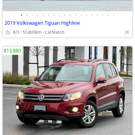
•
•
•
•
•
•
•
•
•
•
•
•
•
•
•
•
•
•
2019 Volkswagen Tiguan Highline
8/3
55,800km
CarMatch
$13,880