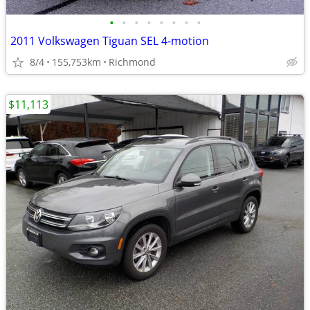
•
•
•
•
•
•
•
•
2011 Volkswagen Tiguan SEL 4-motion
8/4
155,753km
Richmond
$11,113