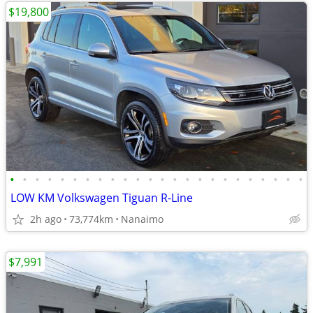
$19,800
•
•
•
•
•
•
•
•
•
•
•
•
•
•
•
•
•
•
•
•
•
•
•
•
LOW KM Volkswagen Tiguan R-Line
2h ago
73,774km
Nanaimo
$7,991