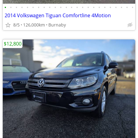
•
•
•
•
•
•
•
•
•
•
•
•
•
•
•
•
•
•
•
•
•
•
•
•
2014 Volkswagen Tiguan Comfortline 4Motion
8/5
126,000km
Burnaby
$12,800