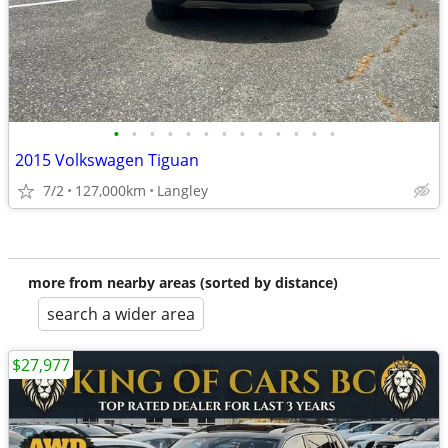
•
•
•
•
•
•
•
•
•
•
•
•
•
2015 Volkswagen Tiguan
7/2
127,000km
Langley
more from nearby areas (sorted by distance)
search a wider area
$27,977