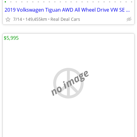
•
•
•
•
•
•
•
•
•
•
•
•
•
•
•
•
•
•
•
•
•
•
•
•
2019 Volkswagen Tiguan AWD All Wheel Drive VW SE 4Motion 4dr SUV SUV
7/14
149,455km
Real Deal Cars
$5,995
no image