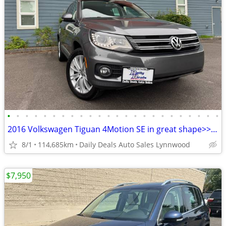
•
•
•
•
•
•
•
•
•
•
•
•
•
•
•
•
•
•
•
•
•
•
•
•
2016 Volkswagen Tiguan 4Motion SE in great shape>>Only 114K<<
8/1
114,685km
Daily Deals Auto Sales Lynnwood
$7,950