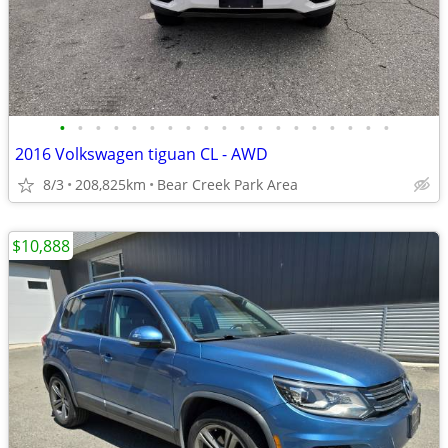
•
•
•
•
•
•
•
•
•
•
•
•
•
•
•
•
•
•
•
2016 Volkswagen tiguan CL - AWD
8/3
208,825km
Bear Creek Park Area
$10,888