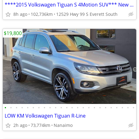
****2015 Volkswagen Tiguan S 4Motion SUV*** New Arrival
8h ago
102,736km
12529 Hwy 99 S Everett South
$19,800
•
•
•
•
•
•
•
•
•
•
•
•
•
•
•
•
•
•
•
•
•
•
•
•
LOW KM Volkswagen Tiguan R-Line
2h ago
73,774km
Nanaimo