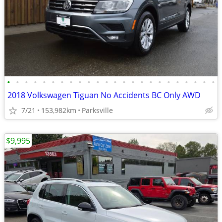
•
•
•
•
•
•
•
•
•
•
•
•
•
•
•
•
•
•
•
•
•
•
•
•
2018 Volkswagen Tiguan No Accidents BC Only AWD
7/21
153,982km
Parksville
$9,995