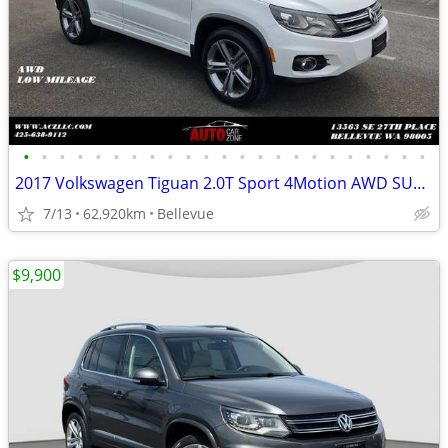
•
•
•
•
•
•
•
•
•
•
•
•
•
•
•
•
•
•
•
•
•
•
•
2017 Volkswagen Tiguan 2.0T Sport 4Motion AWD SUV Low Mileage!
7/13
62,920km
Bellevue
$9,900