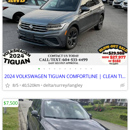
•
•
•
•
•
•
•
•
•
•
•
2024 VOLKSWAGEN TIGUAN COMFORTLINE | CLEAN TITLE | LOW KMs | FINANCE |
8/5
40,520km
delta/surrey/langley
$7,500