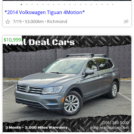
•
•
•
•
•
•
•
•
•
•
•
•
•
•
•
•
•
•
*2014 Volkswagen Tiguan 4Motion*
7/19
53,000km
Richmond
$10,999