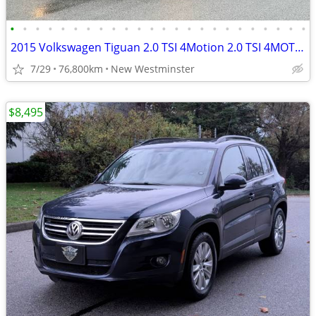
•
•
•
•
•
•
•
•
•
•
•
•
•
•
•
•
•
•
•
•
•
•
•
•
2015 Volkswagen Tiguan 2.0 TSI 4Motion 2.0 TSI 4MOTION Auto S
7/29
76,800km
New Westminster
$8,495