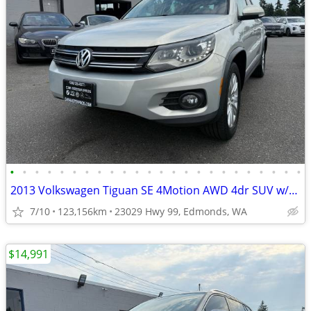
•
•
•
•
•
•
•
•
•
•
•
•
•
•
•
•
•
•
•
•
•
•
•
•
2013 Volkswagen Tiguan SE 4Motion AWD 4dr SUV w/Sunroof and Navigation
7/10
123,156km
23029 Hwy 99, Edmonds, WA
$14,991