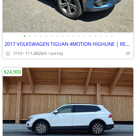
•
•
•
•
•
•
•
•
•
•
•
•
•
•
•
•
•
2017 VOLKSWAGEN TIGUAN 4MOTION HIGHLINE | REBUILT TITLE
7/10
111,482km
surrey
$24,900