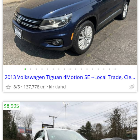
•
•
•
•
•
•
•
•
•
•
•
•
•
•
•
•
•
2013 Volkswagen Tiguan 4Motion SE --Local Trade, Clean title, Loaded--
8/5
137,778km
kirkland
$8,995