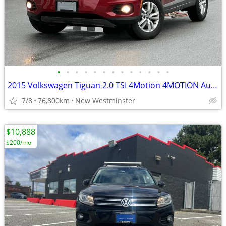
•
•
•
•
•
•
•
•
•
•
•
•
•
2015 Volkswagen Tiguan 2.0 TSI 4Motion 4MOTION Auto Comfortline
7/8
76,800km
New Westminster
$10,888
$200/mo