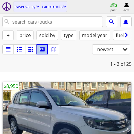
fraser valley
cars+trucks
post
acct
+
price
sold by
type
model year
fuel
newest
1 - 2
of 25
$8,950