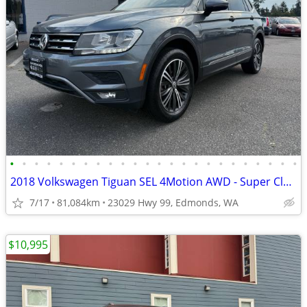
•
•
•
•
•
•
•
•
•
•
•
•
•
•
•
•
•
•
•
•
•
•
•
•
2018 Volkswagen Tiguan SEL 4Motion AWD - Super Clean, FULLY FULLY LOAD
7/17
81,084km
23029 Hwy 99, Edmonds, WA
$10,995