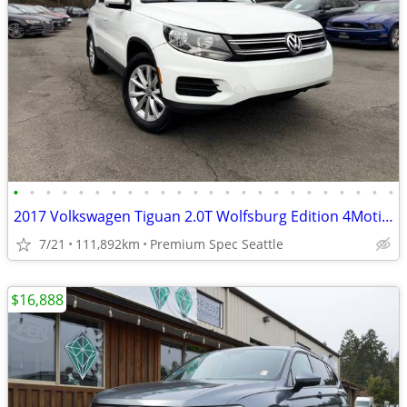
•
•
•
•
•
•
•
•
•
•
•
•
•
•
•
•
•
•
•
•
•
•
•
•
2017 Volkswagen Tiguan 2.0T Wolfsburg Edition 4Motion SUV
7/21
111,892km
Premium Spec Seattle
$16,888