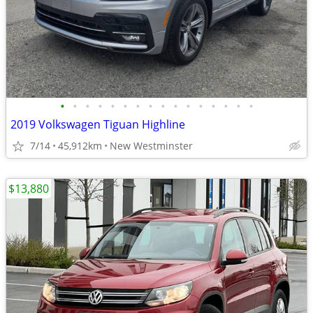
•
•
•
•
•
•
•
•
•
•
•
•
•
•
•
•
2019 Volkswagen Tiguan Highline
7/14
45,912km
New Westminster
$13,880