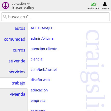
ubicación
fraser valley
anúnciate
cuenta
ALL TRABAJO
autos
craigslist
admin/oficina
comunidad
atención cliente
curros
ciencia
se vende
com/beb/hostel
servicios
diseño web
trabajo
educación
vivienda
empresa
escritura